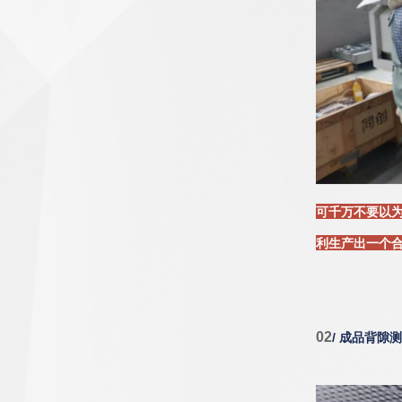
可千万不要以
利生产出一个合
02
/ 成品背隙