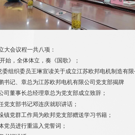
立大会
议程一共八项：
开始，全体体立，奏《国歌》；
党委组织委员王
琳
宣读关于成立江苏欧邦电机制造有限
史鹏书记、章总为江苏欧邦电机有限公司党支部揭牌
请公司董事长总经理章总为党支部成立致辞；
新任党支部书记邓连庆就职讲话；
梁垛镇党群工作局为欧邦党支部赠送学习书籍；
全体党员进行重温入党誓词；