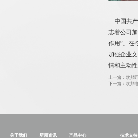
中国共产
志着公司加
作用”。在
加强企业文
情和主动性
上一篇：
欧邦
下一篇：
欧邦电
关于我们
新闻资讯
产品中心
技术支持