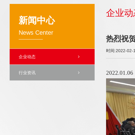
企业动
新闻中心
News Center
热烈祝
时间:2022-02-
企业动态
2022.
行业资讯