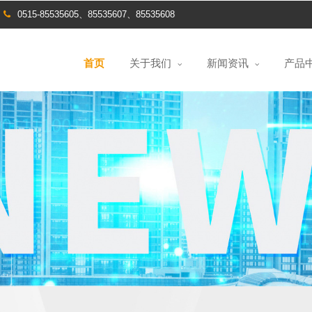
0515-85535605、85535607、85535608
首页
关于我们
新闻资讯
产品