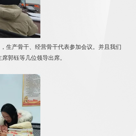
子，生产骨干、经营骨干代表参加会议。并且我们
主席郭钰等几位领导出席。