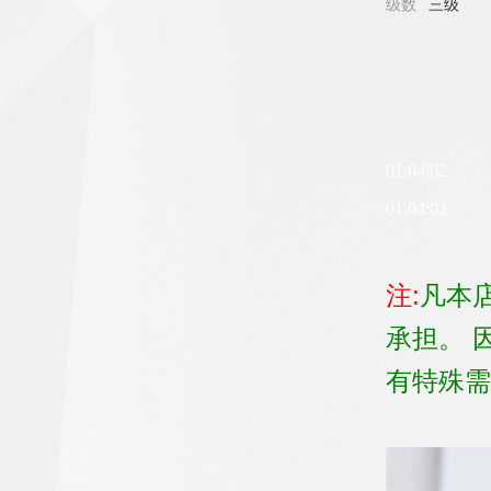
级数
三级
01:04:02
01:04:02
注:
凡本
承担。 
有特殊需