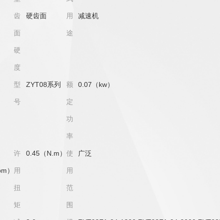
齿
硬齿面
用
减速机
面
途
硬
度
型
ZYT08系列
额
0.07（kw）
号
定
功
率
许
0.45（N.m）
使
广泛
pm）
用
用
扭
范
矩
围