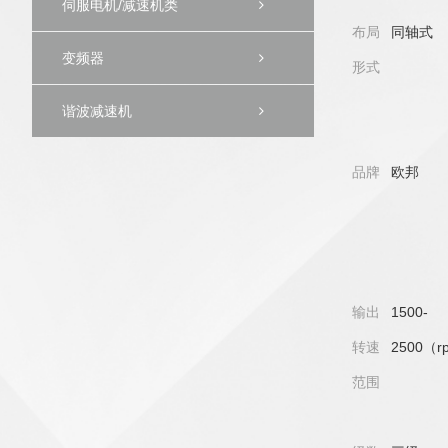
伺服电机/减速机类
布局
同轴式
变频器
形式
谐波减速机
品牌
欧邦
输出
1500-
转速
2500（r
范围