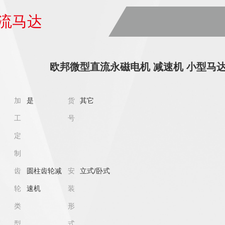
流马达
欧邦微型直流永磁电机 减速机 小型马达齿轮电
加
是
货
其它
工
号
定
制
齿
圆柱齿轮减
安
立式/卧式
轮
速机
装
类
形
型
式